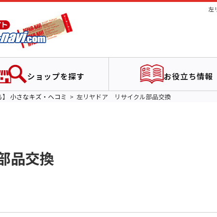
左
ショップを探す
お役立ち情報
る】
小さなキズ・ヘコミ
左リヤドア リサイクル部品交換
部品交換