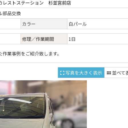
カレストステーション 杉並宮前店
ル部品交換
カラー
白パール
修理／作業期間
1日
た作業事例をご紹介致します。
写真を大きく表示
並べて