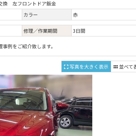
交換 左フロントドア鈑金
カラー
赤
修理／作業期間
3日間
理事例をご紹介致します。
写真を大きく表示
並べて