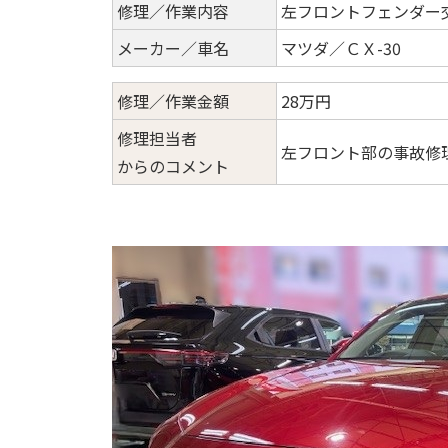
修理／作業内容
左フロントフェンダー
メーカー／車名
マツダ／ＣＸ-30
修理／作業金額
28万円
修理担当者
左フロント部の事故修
からのコメント