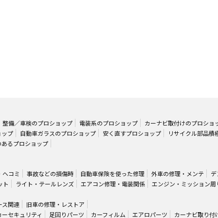
整備／車検のプロショップ
電装系のプロショップ
カーナビ取付けのプロショ
ョップ
自動車ガラスのプロショップ
安く直すプロショップ
リサイクル部品積
のあるプロショップ
・ヘコミ
事故などの損傷時
自動車保険を使った修理
外車の修理・メンテ
デ
ット
ライト・テールレンズ
エアコン修理・電装関係
エンジン・ミッション周
ース関連
旧車の修理・レストア
カーセキュリティ
足回りパーツ
カーフィルム
エアロパーツ
カーナビ取り付