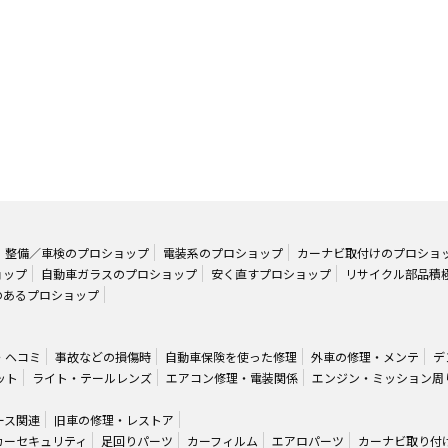
整備／車検のプロショップ
電装系のプロショップ
カーナビ取付けのプロショ
ョップ
自動車ガラスのプロショップ
安く直すプロショップ
リサイクル部品積
のあるプロショップ
・ヘコミ
事故などの損傷時
自動車保険を使った修理
外車の修理・メンテ
デ
ット
ライト・テールレンズ
エアコン修理・電装関係
エンジン・ミッション周
ース関連
旧車の修理・レストア
カーセキュリティ
足回りパーツ
カーフィルム
エアロパーツ
カーナビ取り付