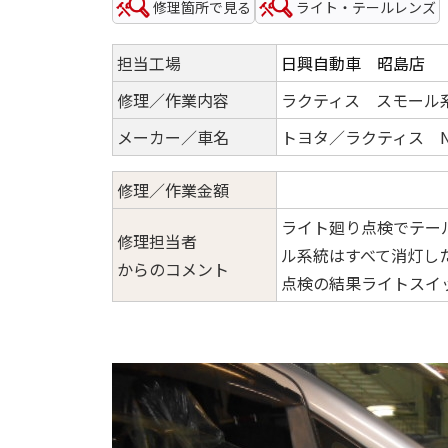
修理箇所で見る
ライト・テールレンズ
担当工場
日興自動車 昭島店
修理／作業内容
ラクティス スモール
メーカー／車名
トヨタ／ラクティス NC
修理／作業金額
ライト廻り点検でテー
修理担当者
ル系統はすべて消灯し
からのコメント
点検の結果ライトスイ