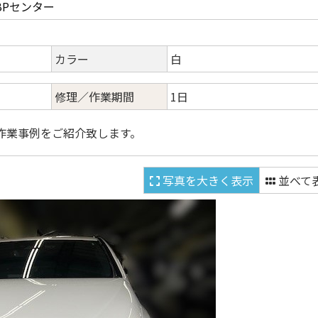
BPセンター
カラー
白
修理／作業期間
1日
作業事例をご紹介致します。
写真を大きく表示
並べて