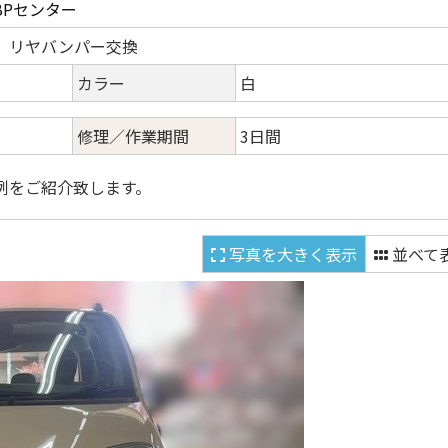
BPセンター
 リヤバンパー交換
カラー
白
修理／作業期間
3日間
例をご紹介致します。
写真を大きく表示
並べて