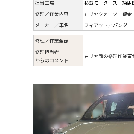
担当工場
杉並モータース 練馬
修理／作業内容
右リヤクォーター鈑金
メーカー／車名
フィアット／パンダ
修理／作業金額
修理担当者
右リヤ部の修理作業事
からのコメント