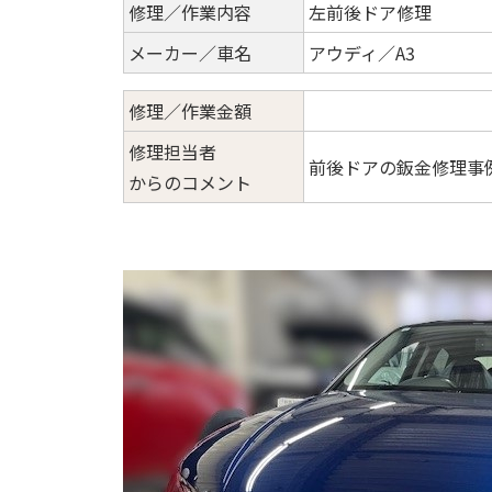
修理／作業内容
左前後ドア修理
メーカー／車名
アウディ／A3
修理／作業金額
修理担当者
前後ドアの鈑金修理事
からのコメント