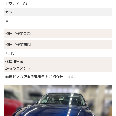
アウディ／A3
カラー
青
修理／作業金額
修理／作業期間
3日間
修理担当者
からのコメント
前後ドアの鈑金修理事例をご紹介致します。