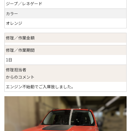
ジープ／レネゲード
カラー
オレンジ
修理／作業金額
修理／作業期間
1日
修理担当者
からのコメント
エンジン不始動でご入庫致しました。