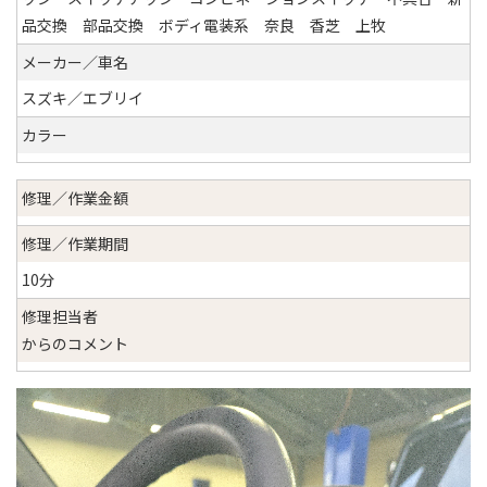
品交換 部品交換 ボディ電装系 奈良 香芝 上牧
メーカー／車名
スズキ／エブリイ
カラー
修理／作業金額
修理／作業期間
10分
修理担当者
からのコメント