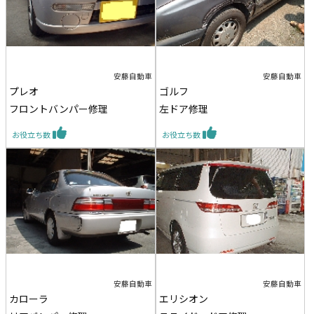
安藤自動車
安藤自動車
プレオ
ゴルフ
フロントバンパー修理
左ドア修理
お役立ち数
お役立ち数
安藤自動車
安藤自動車
カローラ
エリシオン