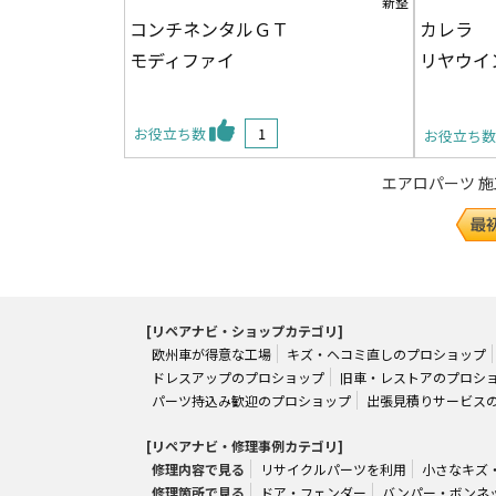
新整
コンチネンタルＧＴ
カレラ
モディファイ
リヤウイ
お役立ち数
1
お役立ち
エアロパーツ 施工事例
[リペアナビ・ショップカテゴリ]
欧州車が得意な工場
キズ・ヘコミ直しのプロショップ
ドレスアップのプロショップ
旧車・レストアのプロシ
パーツ持込み歓迎のプロショップ
出張見積りサービス
[リペアナビ・修理事例カテゴリ]
修理内容で見る
リサイクルパーツを利用
小さなキズ
修理箇所で見る
ドア・フェンダー
バンパー・ボンネ