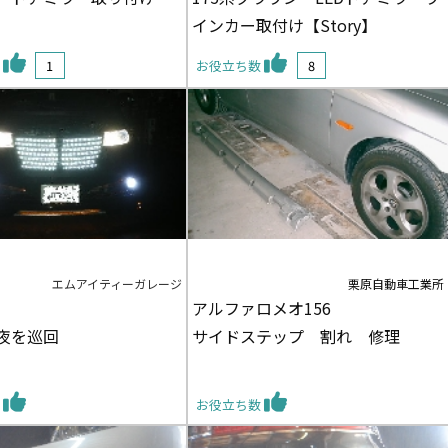
インカー取付け【Story】
数
1
お役立ち数
8
エムアイティーガレージ
栗原自動車工業所
アルファロメオ156
夜を巡回
サイドステップ 割れ 修理
数
お役立ち数