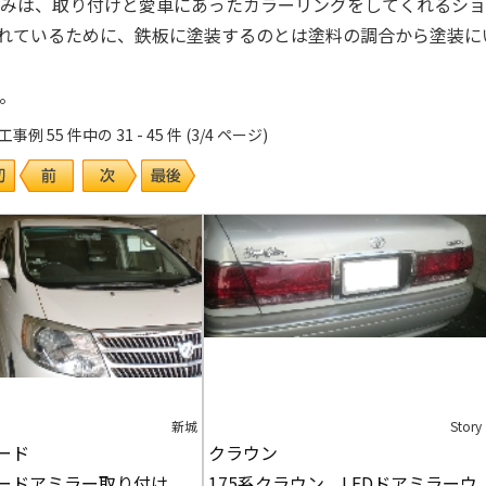
みは、取り付けと愛車にあったカラーリングをしてくれるショ
られているために、鉄板に塗装するのとは塗料の調合から塗装に
。
 55 件中の 31 - 45 件 (3/4 ページ)
新城
Story
ード
クラウン
ードアミラー取り付け
175系クラウン LEDドアミラーウ