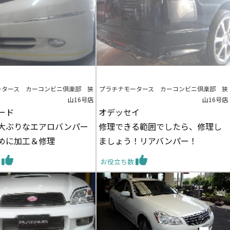
ータース カーコンビニ倶楽部 狭
プラチナモータース カーコンビニ倶楽部 狭
山16号店
山16号店
ード
オデッセイ
1 大ぶりなエアロバンパー
修理できる範囲でしたら、修理し
めに加工＆修理
ましょう！リアバンパー！
数
お役立ち数