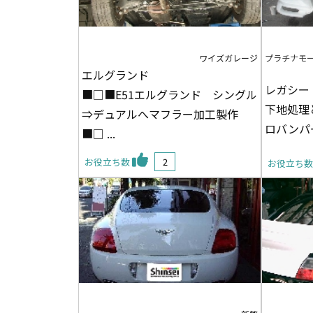
ワイズガレージ
プラチナモ
エルグランド
レガシー（
■□■E51エルグランド シングル
下地処理
⇒デュアルへマフラー加工製作
ロバンパ
■□ ...
お役立ち数
2
お役立ち