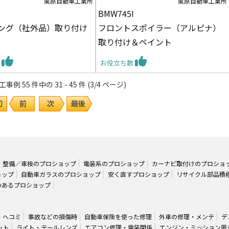
栗原自動車工業所
栗原自動車工業所
BMW745I
ング（社外品）取り付け
フロントスポイラー（アルピナ）
取り付け＆ペイント
数
お役立ち数
 55 件中の 31 - 45 件 (3/4 ページ)
整備／車検のプロショップ
電装系のプロショップ
カーナビ取付けのプロショ
ョップ
自動車ガラスのプロショップ
安く直すプロショップ
リサイクル部品積
のあるプロショップ
・ヘコミ
事故などの損傷時
自動車保険を使った修理
外車の修理・メンテ
デ
ット
ライト・テールレンズ
エアコン修理・電装関係
エンジン・ミッション周