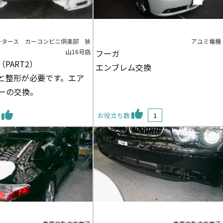
ータース カーコンビニ倶楽部 狭
アユミ電機
山16号店
フーガ
PART2）
エンブレム交換
と整形が必要です。エア
ーの交換。
お役立ち数
1
数