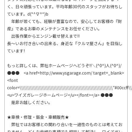
く、日々頑張っています。平均年齢30代のスタッフがお待ちし
ています。d(*^∇^*)b
年齢が若くても、経験が豊富なので、安心してお客様の『財
産』であるお車のメンテナンスをお任せください。
出張作業からエンジン載せ替えまで!!
長～いお付き合いの出来る、身近な『クルマ屋さん』を目指し
ています!
もっと詳しくは、弊社ホームページへどうぞ!!＼(^0^)人(^0^)/
●●● <a href=http://www.ysgarage.com/ target=_blank>
<font
color=\\\\\\\\\\\\\\\\\\\\\\\\\\\\\\\\\\\\\\\\\\\\\\\\\\\\\\\\\\\\\\\"#00ccff\\\\
<u>ワイズガレージホームページ</u></font></a> ●●●
是非お越しください。
★車検・修理・鈑金・車輌販売★
弊社ではお客様との関わり合いを一過性のものとは考えてお
りません。どんな些細な事柄でも相談して解決し、ワイズガレ