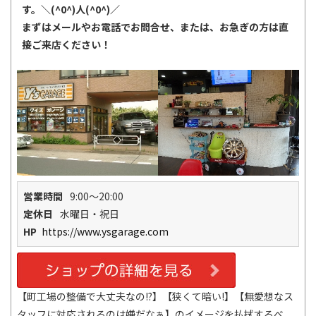
す。＼(^0^)人(^0^)／
まずはメールやお電話でお問合せ、または、お急ぎの方は直
接ご来店ください！
営業時間
9:00～20:00
定休日
水曜日・祝日
HP
https://www.ysgarage.com
【町工場の整備で大丈夫なの!?】【狭くて暗い!】【無愛想なス
タッフに対応されるのは嫌だなぁ】のイメージを払拭するべ