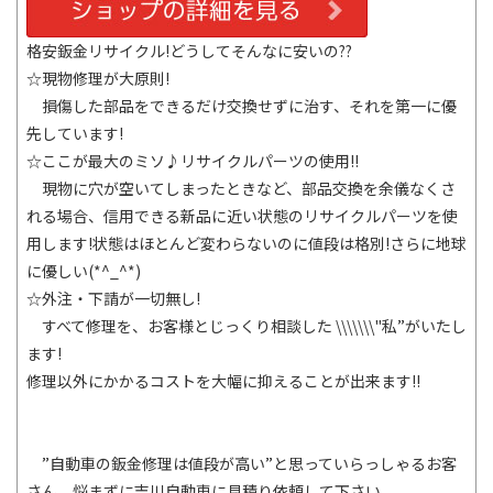
格安鈑金リサイクル!どうしてそんなに安いの??
☆現物修理が大原則!
損傷した部品をできるだけ交換せずに治す、それを第一に優
先しています!
☆ここが最大のミソ♪リサイクルパーツの使用!!
現物に穴が空いてしまったときなど、部品交換を余儀なくさ
れる場合、信用できる新品に近い状態のリサイクルパーツを使
用します!状態はほとんど変わらないのに値段は格別!さらに地球
に優しい(*^_^*)
☆外注・下請が一切無し!
すべて修理を、お客様とじっくり相談した \\\\\\\"私”がいたし
ます!
修理以外にかかるコストを大幅に抑えることが出来ます!!
”自動車の鈑金修理は値段が高い”と思っていらっしゃるお客
さん、悩まずに吉川自動車に見積り依頼して下さい。