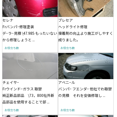
セレナ
ブレセア
Frバンパ−修理塗装
ヘッドライト修理
デ−ラ−見積 \47.985 もったいない
接着剤の向上より施工がしやすく
から修理しょうと ...
成りました。
お役立ち数
お役立ち数
チェイサ−
アベニ−ル
Frウインド−ガラス 取替
バンパ− フエンダ− 他社でわ取替
純正新品部品 \73，800社外新
の見積 それを安価修理し ...
品部品を使用することで部 ...
お役立ち数
お役立ち数