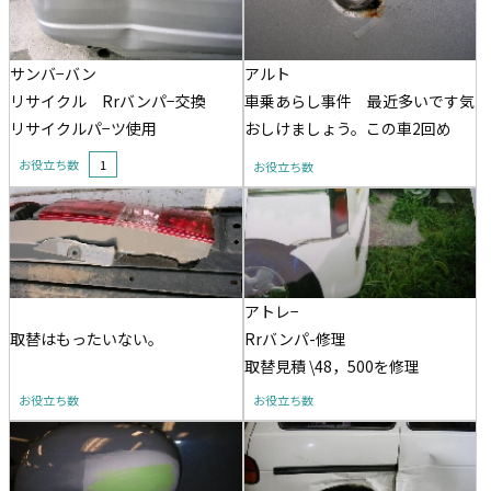
サンバ−バン
アルト
リサイクル Rrバンパ−交換
車乗あらし事件 最近多いです気
リサイクルパ−ツ使用
おしけましょう。この車2回め
お役立ち数
1
お役立ち数
アトレ−
取替はもったいない。
Rrバンパ-修理
取替見積 \48，500を修理
お役立ち数
お役立ち数