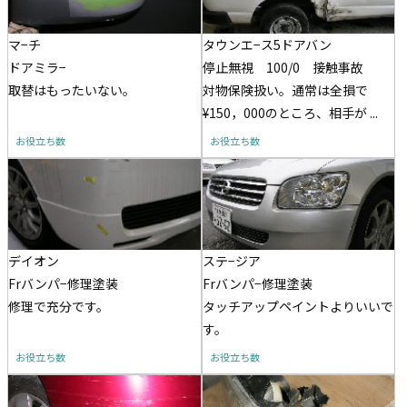
マ−チ
タウンエ−ス5ドアバン
ドアミラ−
停止無視 100/0 接触事故
取替はもったいない。
対物保険扱い。通常は全損で
¥150，000のところ、相手が ...
お役立ち数
お役立ち数
デイオン
ステ−ジア
Frバンパ−修理塗装
Frバンパ−修理塗装
修理で充分です。
タッチアップペイントよりいいで
す。
お役立ち数
お役立ち数