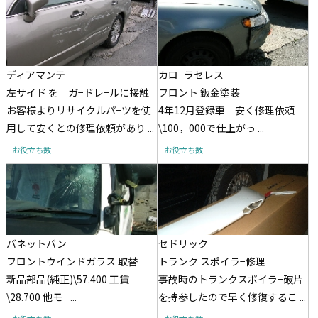
ディアマンテ
カロ−ラセレス
左サイド を ガ−ドレ−ルに接触
フロント 鈑金塗装
お客様よりリサイクルパ−ツを使
4年12月登録車 安く修理依頼
用して安くとの修理依頼があり ...
\100，000で仕上がっ ...
お役立ち数
お役立ち数
バネットバン
セドリック
フロントウインドガラス 取替
トランク スポイラ−修理
新品部品(純正)\57.400 工賃
事故時のトランクスポイラ−破片
\28.700 他モ− ...
を持参したので早く修復するこ ...