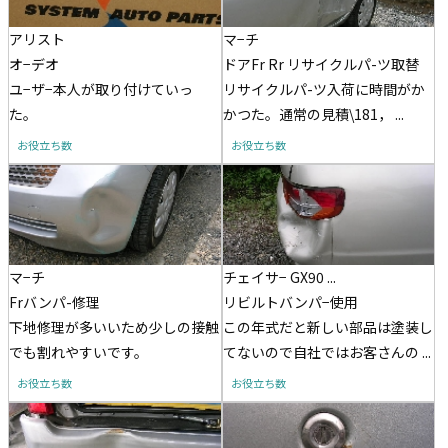
アリスト
マ−チ
オ−デオ
ドアFr Rr リサイクルパ-ツ取替
ユ−ザ−本人が取り付けていっ
リサイクルパ-ツ入荷に時間がか
た。
かつた。通常の見積\181， ...
お役立ち数
お役立ち数
マ−チ
チェイサ− GX90 ...
Frバンパ-修理
リビルトバンパ−使用
下地修理が多いいため少しの接触
この年式だと新しい部品は塗装し
でも割れやすいです。
てないので自社ではお客さんの ...
お役立ち数
お役立ち数