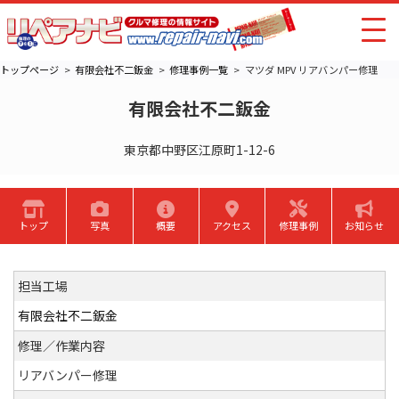
トップページ
有限会社不二鈑金
修理事例一覧
マツダ MPV リアバンパー修理
有限会社不二鈑金
東京都中野区江原町1-12-6
トップ
写真
概要
アクセス
修理事例
お知らせ
担当工場
有限会社不二鈑金
修理／作業内容
リアバンパー修理