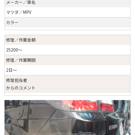
メーカー／車名
マツダ／MPV
カラー
修理／作業金額
25200〜
修理／作業期間
2日〜
修理担当者
からのコメント