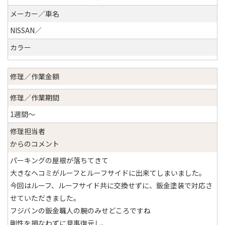
メーカー／車名
NISSAN／
カラー
修理／作業金額
修理／作業期間
1週間〜
修理担当者
からのコメント
パーキングの屋根が落ちてきて
大きなヘコミがルーフとルーフサイドに出来てしまいました。
今回はルーフ、ルーフサイド共に交換せずに、鈑金塗装で対応さ
せていただきました。
フジバンの鈑金職人の腕のみせどころですね
剛性を損なわずに見事復元し、