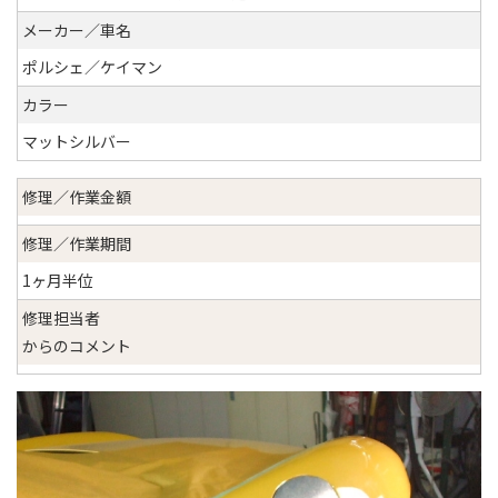
メーカー／車名
ポルシェ／ケイマン
カラー
マットシルバー
修理／作業金額
修理／作業期間
1ヶ月半位
修理担当者
からのコメント