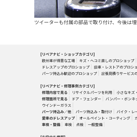
ツイーターも付属の部品で取り付け、今後は埋
[リペアナビ・ショップカテゴリ]
欧州車が得意な工場
キズ・ヘコミ直しのプロショップ
ドレスアップのプロショップ
旧車・レストアのプロシ
パーツ持込み歓迎のプロショップ
出張見積りサービス
[リペアナビ・修理事例カテゴリ]
修理内容で見る
リサイクルパーツを利用
小さなキズ
修理箇所で見る
ドア・フェンダー
バンパー・ボンネ
ウインドーガラス
パーツ持込み／他
パーツ持込み・取付け
バイク・レ
愛車のドレスアップ
オールペイント・コーティング
車検・整備
車検
点検
一般整備
[お役立ち情報]