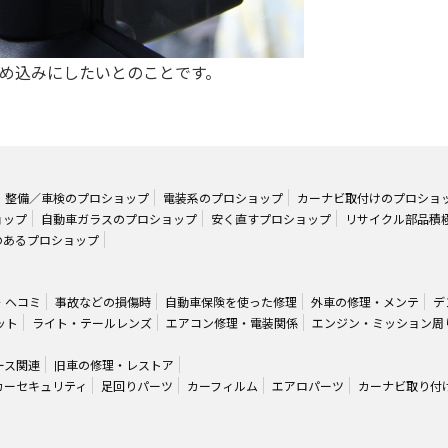
め込みにしたいとのことです。
整備／車検のプロショップ
電装系のプロショップ
カーナビ取付けのプロショ
ョップ
自動車ガラスのプロショップ
安く直すプロショップ
リサイクル部品積
のあるプロショップ
・ヘコミ
事故などの損傷時
自動車保険を使った修理
外車の修理・メンテ
デ
ット
ライト・テールレンズ
エアコン修理・電装関係
エンジン・ミッション周
ース関連
旧車の修理・レストア
カーセキュリティ
足回りパーツ
カーフィルム
エアロパーツ
カーナビ取り付