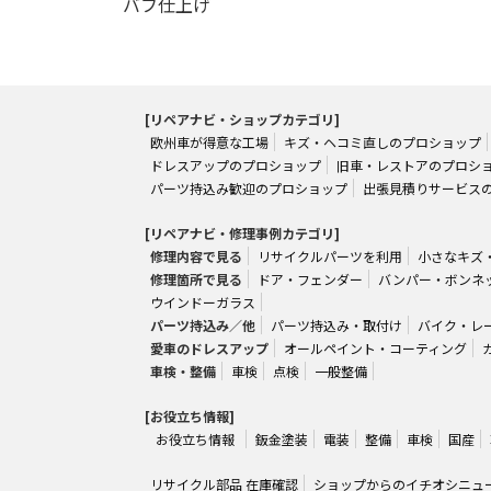
バフ仕上げ
[リペアナビ・ショップカテゴリ]
欧州車が得意な工場
キズ・ヘコミ直しのプロショップ
ドレスアップのプロショップ
旧車・レストアのプロシ
パーツ持込み歓迎のプロショップ
出張見積りサービス
[リペアナビ・修理事例カテゴリ]
修理内容で見る
リサイクルパーツを利用
小さなキズ
修理箇所で見る
ドア・フェンダー
バンパー・ボンネ
ウインドーガラス
パーツ持込み／他
パーツ持込み・取付け
バイク・レ
愛車のドレスアップ
オールペイント・コーティング
車検・整備
車検
点検
一般整備
[お役立ち情報]
お役立ち情報
鈑金塗装
電装
整備
車検
国産
リサイクル部品 在庫確認
ショップからのイチオシニュ