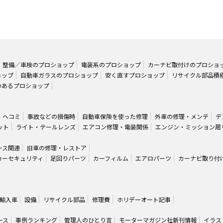
整備／車検のプロショップ
電装系のプロショップ
カーナビ取付けのプロショ
ョップ
自動車ガラスのプロショップ
安く直すプロショップ
リサイクル部品積
のあるプロショップ
・ヘコミ
事故などの損傷時
自動車保険を使った修理
外車の修理・メンテ
デ
ット
ライト・テールレンズ
エアコン修理・電装関係
エンジン・ミッション周
ース関連
旧車の修理・レストア
カーセキュリティ
足回りパーツ
カーフィルム
エアロパーツ
カーナビ取り付
輸入車
設備
リサイクル部品
修理費
ホリデーオート記事
ース
事例ランキング
管理人のひとり言
モーターマガジン社新刊情報
イラス