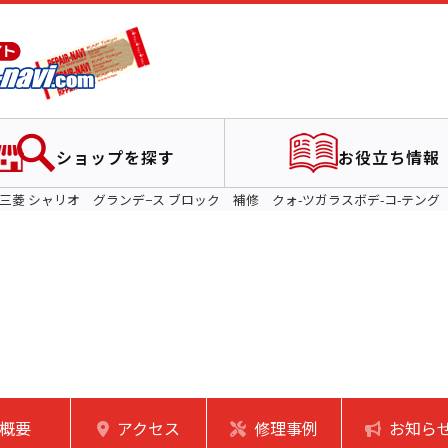
ショップを探す
お役立ち情報
三菱 シャリオ グランデ−ス ブロック 補修 クォ-ツガラスボデ-コ-テング
概要
アクセス
修理事例
お知ら