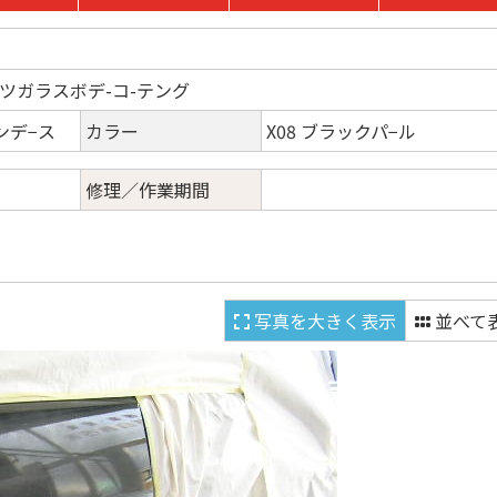
ツガラスボデ-コ-テング
ンデ−ス
カラー
X08 ブラックパ−ル
修理／作業期間
写真を大きく表示
並べて