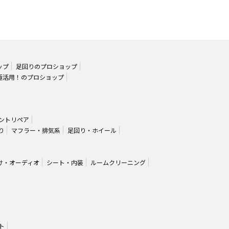
ップ
足回りのプロショップ
極活用！のプロショップ
ントリペア
り
マフラー・排気系
足回り・ホイール
け・オーディオ
シート・内装
ルームクリーニング
ト