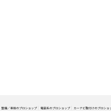
整備／車検のプロショップ
電装系のプロショップ
カーナビ取付けのプロショ