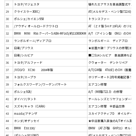
28
トヨタ/マジェスタ
壊れたエアサスを車高調整式サス
29
クライスラー300C/
AT(メルセデス・ベンツ製722.6
30
ポルシェ/カイエン958
トランスファー
31
/アウディ オールロードクワトロ
AT （ＺＦ製 5ＨＰ19FLA）のリ
32
BMW MINI R56 クーパーS ABA-MF16S/約110000KM
A/T （アイシン製 09G）のOH（
33
ランボルギーニ/ディアブロ
ランボルギーニ ディアブロ
34
日産/プリウス
★前面大破！プリウスの修理(エン
35
日産/シルビア
■□S14シルビア 車高調持ち込み
36
トヨタ/アルファード
クウォーター デントリペア
37
/VOLVO XC90 2004年製
A/T(GM製 4T65E) のOH（脱着含
38
トヨタ/スープラ
ホリデーオート2月号掲載記事！
39
フォルクスワーゲン/ワーゲンパサート
エアコン修理
40
ポルシェ928/
A/T（MB製722.3）の修理
41
ダイハツ/タント
テールレンズとリヤフェンダーを
42
スズキ/キャラ（CARA）
エアコン修理 全部品交換
43
mazda/アテンザ
スカイアクティブD オイルデータ
44
ホンダ/オデッセイ
★中古車購入直後のA/Tオイル漏
45
BMW E93 330/
BMW (AT ZF製 6HP21）オル
46
/ポルシェ911(997)
AT(メルセデス・ベンツ製722.6)2