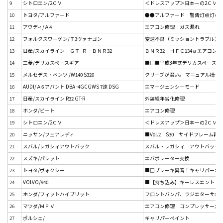
9
シトロエン/2ＣＶ
＜ドレスアップ＞日本一の2ＣＶ、
10
トヨタ/アルファード
●●アルファード 警告灯点灯の原因
11
アウディ/Ａ4
エアコン修理 ガス漏れ
12
フォルクスワーゲン/Ｔ3ヴァナゴン
変速不良（ミッショントラブル）
13
日産/スカイライン ＧＴ−Ｒ ＢＮＲ32
ＢＮＲ32 ＨＦＣ134ａエアコン
14
三菱/デリカスペースギア
■□■平成8年式デリカスペースギア
15
メルセデス・ベンツ /W140 S320
クリーブが弱い。 マニュアル操作で2
16
AUDI/Ａ6 アバント DBA -4GCGWS 7速 DSG
エマージェンシーモード
17
日産/スカイライン R32 GT-R
外装経年劣化修理
18
ホンダ/ビート
エアコン修理
19
シトロエン/2ＣＶ
＜ドレスアップ＞日本一の2ＣＶ、
20
ニッサン/フェアレディ
■Vol.2 S30 サイドフレーム再
21
スバル/レガシィアウトバック
スバル・レガシィ アウトバック 
22
スズキ/パレット
エバポレーター交換
23
トヨタ/ヴォクシー
■□ブレーキ異音！キャリパーオ
24
VOLVO/940
■【持ち込み】キーレスエントリー
25
ホンダ/フィットハイブリット
フロントバンパ、ラジエターサポート
26
マツダ/ＭＰＶ
エアコン修理 コンプレッサー焼
27
ポルシェ/
キャリパーペイント