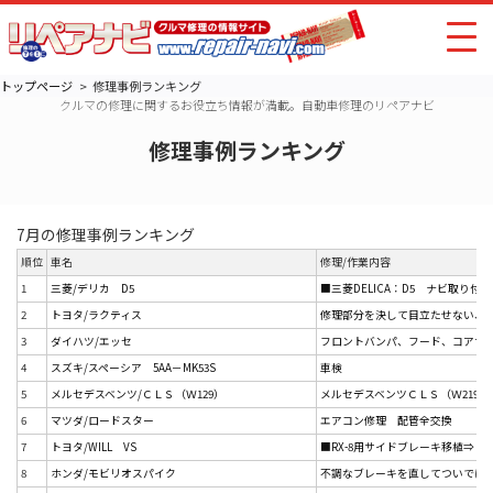
トップページ
修理事例ランキング
クルマの修理に関するお役立ち情報が満載。自動車修理のリペアナビ
修理事例ランキング
7月の修理事例ランキング
順位
車名
修理/作業内容
1
三菱/デリカ D5
■三菱DELICA：D5 ナビ取り付け・
2
トヨタ/ラクティス
修理部分を決して目立たせない、
3
ダイハツ/エッセ
フロントバンパ、フード、コアサポー
4
スズキ/スペーシア 5AA－MK53S
車検
5
メルセデスベンツ/ＣＬＳ（Ｗ129）
メルセデスベンツＣＬＳ（Ｗ219）に
6
マツダ/ロードスター
エアコン修理 配管全交換
7
トヨタ/WILL VS
■RX-8用サイドブレーキ移植⇒ トヨ
8
ホンダ/モビリオスパイク
不調なブレーキを直してついでにドレ