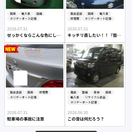
国産
輸入車
設備
鈑金塗装
国産
輸入車
ホリデーオート記事
修理費
ホリデーオート記事
2026.07.31
2026.07.31
せっかくならこんな色にしてみたら
キッチリ直したい！！『些細なひっかき傷』
鈑金塗装
国産
修理費
電装
整備
車検
国産
ホリデーオート記事
輸入車
リサイクル部品
ホリデーオート記事
2026.07.31
2026.06.30
駐車場の事故に注意
この音は何だろう？