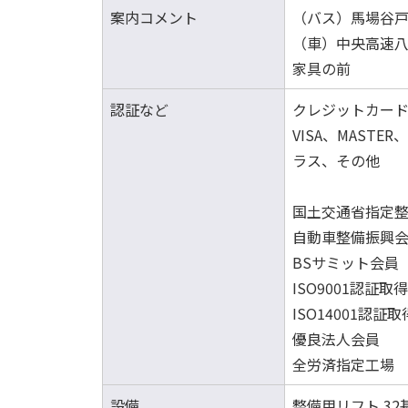
案内コメント
（バス）馬場谷戸
（車）中央高速八
家具の前
認証など
クレジットカー
VISA、MASTER
ラス、その他
国土交通省指定整
自動車整備振興
BSサミット会員
ISO9001認証
ISO14001認証取
優良法人会員
全労済指定工場
設備
整備用リフト 32