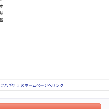
本
基
基
フハギワラ のホームページへリンク