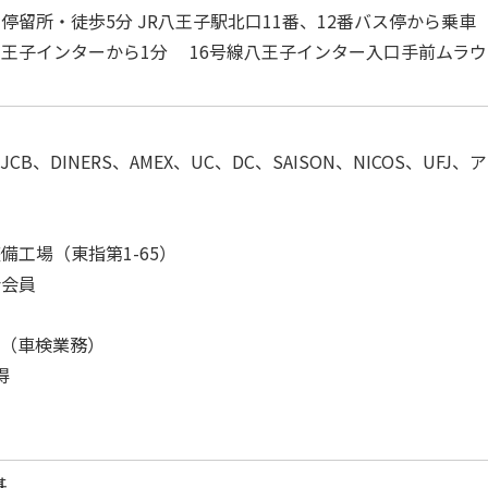
停留所・徒歩5分 JR八王子駅北口11番、12番バス停から乗車
王子インターから1分 16号線八王子インター入口手前ムラウ
ド
、JCB、DINERS、AMEX、UC、DC、SAISON、NICOS、UFJ、
備工場（東指第1-65）
会会員
取得（車検業務）
得
基