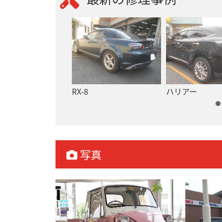
ニーシエラ
RX-8
ハリアー
写真