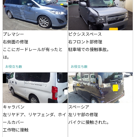
プレマシー
ピクシススペース
右側面の修理
右フロント部修理
ここにガードレールが有ったと
駐車場での接触事故。
は。
お役立ち数
お役立ち数
キャラバン
スペーシア
左リヤドア、リヤフェンダ、ホイ
左リヤ部の修理
ールカバー
バイクに接触された。
工作物に接触