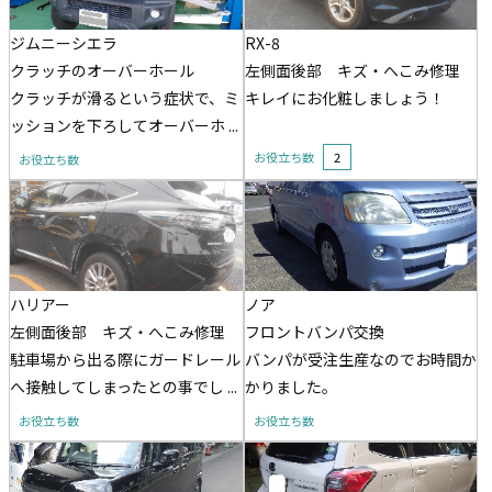
ジムニーシエラ
RX-8
クラッチのオーバーホール
左側面後部 キズ・へこみ修理
クラッチが滑るという症状で、ミ
キレイにお化粧しましょう！
ッションを下ろしてオーバーホ ...
お役立ち数
2
お役立ち数
ハリアー
ノア
左側面後部 キズ・へこみ修理
フロントバンパ交換
駐車場から出る際にガードレール
バンパが受注生産なのでお時間か
へ接触してしまったとの事でし ...
かりました。
お役立ち数
お役立ち数