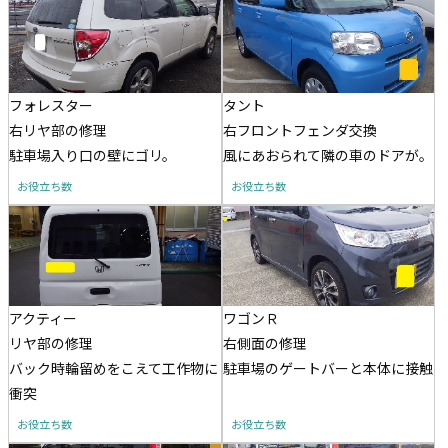
フォレスター
タント
右リヤ部の修理
右フロントフェンダ交換
駐車場入り口の壁にゴリ。
風にあおられて隣の車のドアが。
お役立ち数
お役立ち数
アクティー
ワゴンＲ
リヤ部の修理
右側面の修理
バック時輪留めをこえて工作物に
駐車場のゲートバーと本体に接触
衝突
お役立ち数
お役立ち数