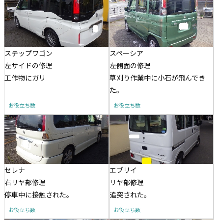
ステップワゴン
スペーシア
左サイドの修理
左側面の修理
工作物にガリ
草刈り作業中に小石が飛んでき
た。
お役立ち数
お役立ち数
セレナ
エブリイ
右リヤ部修理
リヤ部修理
停車中に接触された。
追突された。
お役立ち数
お役立ち数