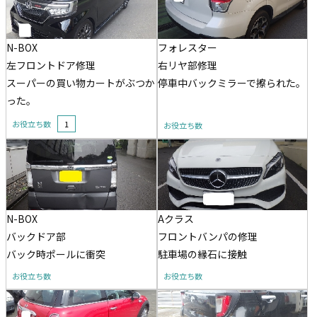
N-BOX
フォレスター
左フロントドア修理
右リヤ部修理
スーパーの買い物カートがぶつか
停車中バックミラーで擦られた。
った。
お役立ち数
1
お役立ち数
N-BOX
Aクラス
バックドア部
フロントバンパの修理
バック時ポールに衝突
駐車場の縁石に接触
お役立ち数
お役立ち数