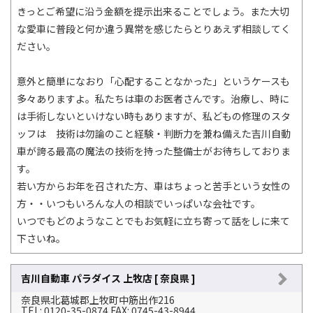
きっとご希望に沿う金額を提示出来ることでしょう。また大切
な愛車に普段と何か違う異常を感じたらとりあえず相談してく
ださい。
意外と簡単になおり「心配することなかった」というケースも
多々ありますよ。私たちは車のお医者さんです。治療し、時に
は手術しないといけない時もありますが、私どもの修理のスタ
ッフは 技術は勿論のこと経験・判断力を兼ね備えた吉川自動
車が誇る最高の魔法の技術を持った整備士がお待ちしておりま
す。
若い方からお年を召された方、車はちょっと苦手という女性の
方・・いつもいろんな人の相談でいっぱいな会社です。
いつでもどのようなことでもお気軽に立ち寄って話をしに来て
下さいね。
吉川自動車 パラダイス 上牧店 [ 奈良県 ]
奈良県北葛城郡上牧町中筋出作216
TEL: 0120-35-0874 FAX: 0745-43-8944