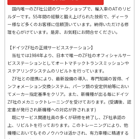
国内唯一のZF社公認のワークショップで、輸入車のATのリビ
ルダーです。55年間の経験と鍛え上げられた技術で、ディーラ
ー様など多くのお客様に信頼頂いています。納得いただける修
理を心がけています。是非、お気軽にお問合せください。
【ドイツZF社の正規サービスステーション】
当社では1984年より、日本で唯一のZF社のオフィシャルサー
ビスステーションとしてオートマチックトランスミッションや
ステアリングシステムのリビルトを行っています。
ZF社との提携により、最新設備の導入、専門知識の習得、イ
ンフォメーション交換システム、パーツ類の安定供給等におい
てメーカー指定基準をクリア。また、新機種が出る毎にドイツ
ZF社のメカニックトレーニングを受けております。(受講後、認
定書が発行され新機種への対応が許されます)
既にサービス関連社員の多くが研修を終了し、ZF社承認の
上、リビルトを行っております。このトレーニングにより、他
機種においてもそのノウハウは活かされ、有力車種に精通する