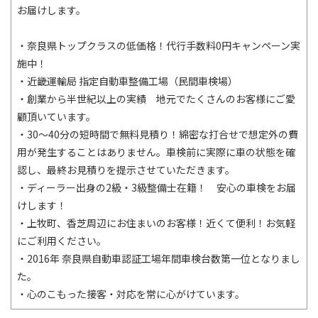
お届けします。
・奈良県トップクラスの低価格！代行手数料0円キャンペーン実
施中！
・近畿運輸局 指定自動車整備工場（民間車検場）
・創業から半世紀以上の実績 地元でたくさんのお客様にご愛
顧頂いています。
・30～40分の短時間で無料見積り！綿密な打合せで想定外の費
用が発生することはありません。車検前に実際に車の状態を確
認し、最終お見積りを提示させていただきます。
・ディーラー出身の2級・3級整備士在籍！ 安心の車検をお届
けします！
・上牧町、香芝周辺にお住まいのお客様！近くて便利！お気軽
にご利用ください。
・2016年 奈良県自動車認証工場年間車検台数第一位となりまし
た。
・心のこもった接客・対応を常に心がけています。