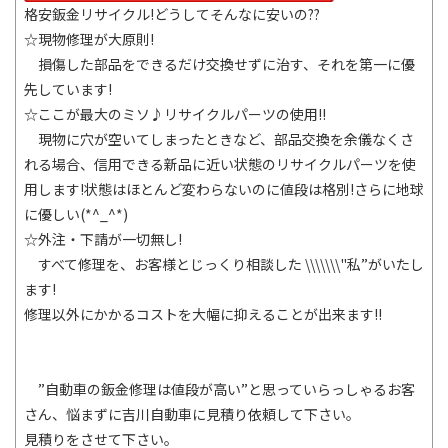
格安鈑金リサイクル!どうしてそんなに安いの??
☆現物修理が大原則!
損傷した部品をできるだけ交換せずに治す、それを第一に優
先しています!
☆ここが最大のミソ♪リサイクルパーツの使用!!
現物に穴が空いてしまったときなど、部品交換を余儀なくさ
れる場合、信用できる新品に近い状態のリサイクルパーツを使
用します!状態はほとんど変わらないのに値段は格別!さらに地球
に優しい(*^_^*)
☆外注・下請が一切無し!
すべて修理を、お客様とじっくり相談した \\\\\\\"私”がいたし
ます!
修理以外にかかるコストを大幅に抑えることが出来ます!!
”自動車の鈑金修理は値段が高い”と思っていらっしゃるお客
さん、悩まずに吉川自動車に見積り依頼して下さい。
見積りをさせて下さい。