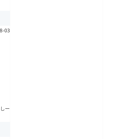
8-03
 しー