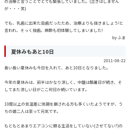
の治療と言うことでとても緊張していました。(泣きはしません
が・・・笑)
でも、乳歯に出来た虫歯だったため、治療よりも抜きましょう!と
言われ、そっく抜歯。麻酔も初体験してしまいました!
by ふま
夏休みもあと10日
2011-08-22
長い長い夏休みも今日を入れて、あと10日となりました。
今年の夏休みは、前半はかなり涼しく、中盤は酷暑日が続き、そ
してまた涼しい日がここ何日か続いています。
10度以上の気温差に体調を崩される方も多くいたようですが、う
ちの娘二人は至って元気です。
もともとあまりエアコンに頼る生活をしていない(させてない?)の