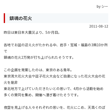
by シー
鎮魂の花火
2011-08-12
昨日は東日本大震災より、5か月目。
各地でお盆の迎え火がたかれる中、岩手・宮城・福島の3県10か所
で
鎮魂の花火2万発が打ち上げられたそうです。
この企画を発案したのは、東京のある青年。
東京湾大花火大会や逗子花火大会など自粛になった花火大会の花
火を是非
東北地方で上げていただきたいとの思いで、4月から活動を始め
多くの賛同を集め、開催へ漕ぎ着けたそうです。
夜空を見上げる人々それぞれの思いを、花火にこめ、天高くのぼ