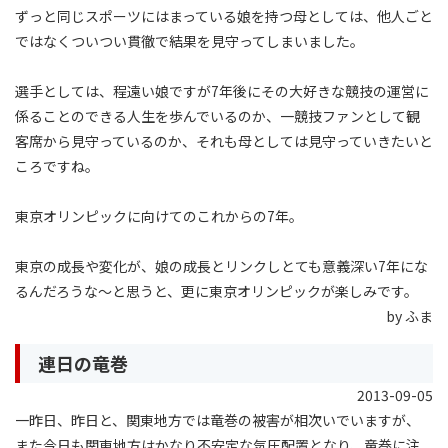
ずっと同じスポーツにはまっている娘を持つ母としては、他人ごと
ではなくついつい貫徹で結果を見守ってしまいました。
選手としては、程遠い娘ですが7年後にその大好きな競技の運営に
係ることのできる人生を歩んでいるのか、一競技ファンとして観
客席から見守っているのか、それも母としては見守っていきたいと
ころですね。
東京オリンピックに向けてのこれからの7年。
東京の成長や変化が、娘の成長とリンクしとても意義深い7年にな
るんだろうな〜と思うと、更に東京オリンピックが楽しみです。
by ふま
連日の竜巻
2013-09-05
一昨日、昨日と、関東地方では竜巻の被害が相次いでいますが、
また今日も関東地方はかなり不安定な気圧配置となり、竜巻に注