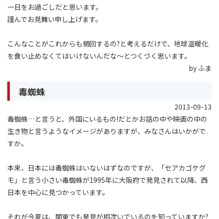
一日をお過ごしだと思います。
謹んでお見舞い申し上げます。
こんなことがこれからも頻回するの?と考えるだけで、地球温暖化
を食い止めなくてはいけないんだな〜とつくづく思います。
by ふま
毒蜘蛛
2013-09-13
毒蜘蛛…と言うと、外国にいるもの!だとかお話の中や映画の中の
生き物と言うようなイメージがありますが、みなさんはいかがで
すか。
本来、日本には毒蜘蛛はいないはずなのですが、「セアカゴケグ
モ」と言う小さい毒蜘蛛が1995年に大阪府で発見されて以降、西
日本を中心に見つかっています。
それが今夏は、関東でも発見が相次いでいるのを知っていますか?