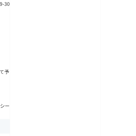
9-30
て予
 シー