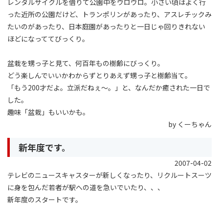
レンタルサイクルを借りて公園中をウロウロ。小さい頃はよく行
った近所の公園だけど、トランポリンがあったり、アスレチックみ
たいのがあったり、日本庭園があったりと一日じゃ回りきれない
ほどになっててびっくり。
盆栽を甥っ子と見て、何百年もの樹齢にびっくり。
どう楽しんでいいかわからずとりあえず甥っ子と樹齢当て。
「もう200才だよ。立派だねぇ〜。」と、なんだか癒された一日で
した。
趣味「盆栽」もいいかも。
by くーちゃん
新年度です。
2007-04-02
テレビのニュースキャスターが新しくなったり、リクルートスーツ
に身を包んだ若者が駅への道を急いでいたり、、、
新年度のスタートです。