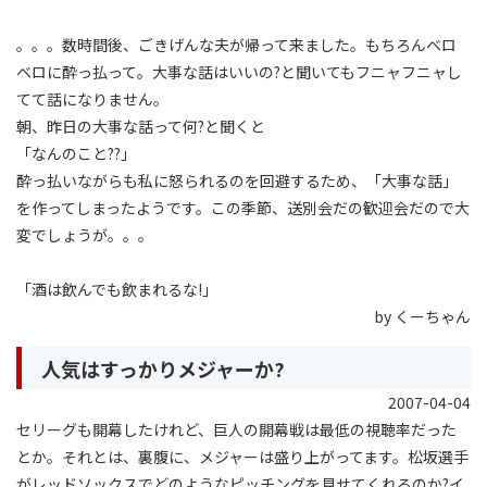
。。。数時間後、ごきげんな夫が帰って来ました。もちろんベロ
ベロに酔っ払って。大事な話はいいの?と聞いてもフニャフニャし
てて話になりません。
朝、昨日の大事な話って何?と聞くと
「なんのこと??」
酔っ払いながらも私に怒られるのを回避するため、「大事な話」
を作ってしまったようです。この季節、送別会だの歓迎会だので大
変でしょうが。。。
「酒は飲んでも飲まれるな!」
by くーちゃん
人気はすっかりメジャーか?
2007-04-04
セリーグも開幕したけれど、巨人の開幕戦は最低の視聴率だった
とか。それとは、裏腹に、メジャーは盛り上がってます。松坂選手
がレッドソックスでどのようなピッチングを見せてくれるのか?イ