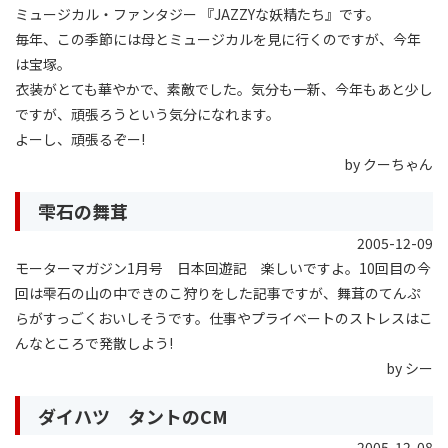
ミュージカル・ファンタジー 『JAZZYな妖精たち』です。
毎年、この季節には母とミュージカルを見に行くのですが、今年
は宝塚。
衣装がとても華やかで、素敵でした。気分も一新、今年もあと少し
ですが、頑張ろうという気分になれます。
よーし、頑張るぞー!
by クーちゃん
雫石の舞茸
2005-12-09
モーターマガジン1月号 日本回遊記 楽しいですよ。10回目の今
回は雫石の山の中できのこ狩りをした記事ですが、舞茸のてんぷ
らがすっごくおいしそうです。仕事やプライベートのストレスはこ
んなところで発散しよう!
by シー
ダイハツ タントのCM
2005-12-08