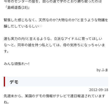
今年のセンターの座を、自らの運で字のとおり勝ち取ったのは
「島崎遥香(18)」
緊張した感じもなく、天然なのか?大物なのか?と言うような物議を
醸しだしているらしい…
運も実力の内!と言えるような、立派なアイドルに育ってほしい
な〜と、同年の娘を持つ私としては、母の気持ちになっちゃいま
す。
みんな頑張れ〜!
by ふま
デモ
2012-09-18
先週末から、某国のデモの情報がテレビで連日報道されています
ね。