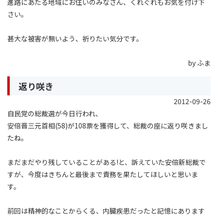
進路にあたる地域にお住いのみなさん、くれぐれもお気を付け下
さい。
甚大な被害が無いよう、祈りたい気分です。
by ふま
返り咲き
2012-09-26
自民党の総裁選が今日行われ、
安倍晋三元首相(58)が108票を獲得して、総裁の座に返り咲きまし
たね。
まだまだやり残していることがある!と、訴えていた安倍新総裁で
すが、今度はきちんと最後まで責務を果たしてほしいと思いま
す。
前回は精神的なことからくる、内臓疾患だったと記憶にあります