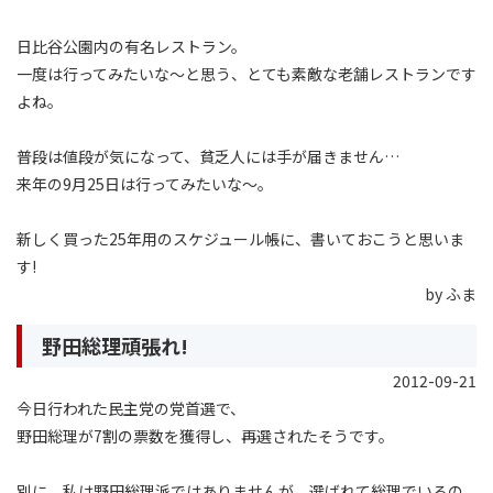
日比谷公園内の有名レストラン。
一度は行ってみたいな〜と思う、とても素敵な老舗レストランです
よね。
普段は値段が気になって、貧乏人には手が届きません…
来年の9月25日は行ってみたいな〜。
新しく買った25年用のスケジュール帳に、書いておこうと思いま
す!
by ふま
野田総理頑張れ!
2012-09-21
今日行われた民主党の党首選で、
野田総理が7割の票数を獲得し、再選されたそうです。
別に、私は野田総理派ではありませんが、選ばれて総理でいるの