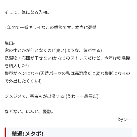
そして、気になる入梅。
1年間で一番キライなこの季節です。本当に憂鬱。
理由。
家の中とかが何となくカビ臭い(ような、気がする)
洗濯物・布団が干せない(かなりのストレスだけど、今年は乾燥機
を購入した!)
髪型がヘンになる(天然パーマの私は高湿度だと変な髪形になるの
で外出したくない!)
ジメジメで、害虫もが出没する!(うわーー最悪だ)
などなど。ほんと、憂鬱。
by シー
撃退!メタボ!