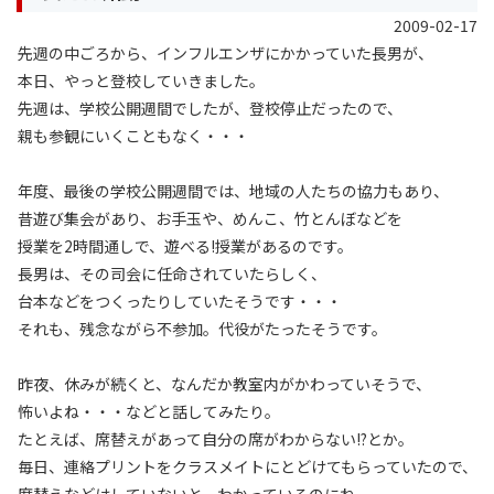
2009-02-17
先週の中ごろから、インフルエンザにかかっていた長男が、
本日、やっと登校していきました。
先週は、学校公開週間でしたが、登校停止だったので、
親も参観にいくこともなく・・・
年度、最後の学校公開週間では、地域の人たちの協力もあり、
昔遊び集会があり、お手玉や、めんこ、竹とんぼなどを
授業を2時間通しで、遊べる!授業があるのです。
長男は、その司会に任命されていたらしく、
台本などをつくったりしていたそうです・・・
それも、残念ながら不参加。代役がたったそうです。
昨夜、休みが続くと、なんだか教室内がかわっていそうで、
怖いよね・・・などと話してみたり。
たとえば、席替えがあって自分の席がわからない!?とか。
毎日、連絡プリントをクラスメイトにとどけてもらっていたので、
席替えなどはしていないと、わかっているのにね。