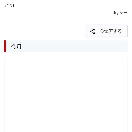
いで!
by シー
今月