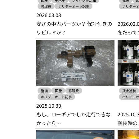
国産
輸入車
リサイクル部品
電装
修理費
ホリデーオート記事
ホリデー
2026.03.03
安さの中古パーツか？ 保証付きの
2026.02.
リビルドか？
冬だって
整備
国産
修理費
鈑金塗装
ホリデーオート記事
ホリデー
2025.10.30
もし、ローギアでしか走行できな
2025.10.
かったら…
塗装時の