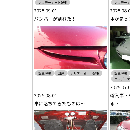
ホリデーオート記事
ホリデー
2025.09.01
2025.08.
バンパーが割れた！
車がまっ
鈑金塗装
国産
ホリデーオート記事
鈑金塗装
ホリデー
2025.07.
2025.08.01
輸入車・
車に落ちてきたものは…
る？