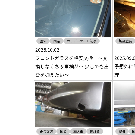
整備
国産
ホリデーオート記事
鈑金塗装
2025.10.02
フロントガラスを格安交換 ～交
2025.09.
換しなくちゃ車検が… 少しでも出
予想外に
費を抑えたい～
理』
鈑金塗装
国産
輸入車
修理費
整備