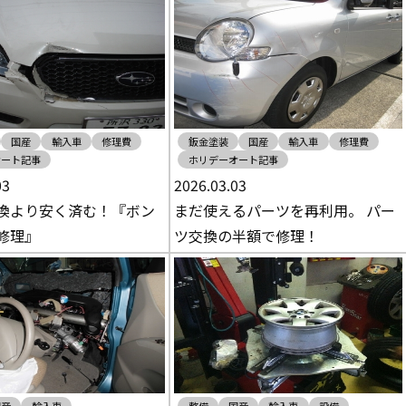
国産
輸入車
修理費
鈑金塗装
国産
輸入車
修理費
オート記事
ホリデーオート記事
03
2026.03.03
換より安く済む！『ボン
まだ使えるパーツを再利用。 パー
修理』
ツ交換の半額で修理！