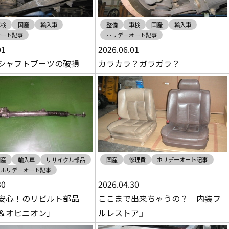
車検
国産
輸入車
整備
車検
国産
輸入車
オート記事
ホリデーオート記事
01
2026.06.01
シャフトブーツの破損
カラカラ？ガラガラ？
国産
輸入車
リサイクル部品
国産
修理費
ホリデーオート記事
ホリデーオート記事
30
2026.04.30
安心！のリビルト部品
ここまで出来ちゃうの？『内装フ
＆オピニオン」
ルレストア』