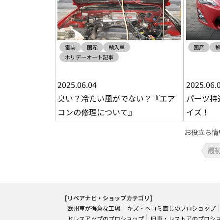
電装
国産
輸入車
国産
ホリデーオート記事
2025.06.04
2025.06.
臭い？冷たい風がでない？『エア
パーツ持
コンの修理について』
イズ！
お役立ち情報 1
[リペアナビ・ショップカテゴリ]
欧州車が得意な工場
キズ・ヘコミ直しのプロショップ
ドレスアップのプロショップ
旧車・レストアのプロシ