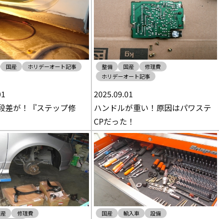
国産
ホリデーオート記事
整備
国産
修理費
ホリデーオート記事
01
2025.09.01
段差が！『ステップ修
ハンドルが重い！原因はパワステ
CPだった！
国産
修理費
国産
輸入車
設備