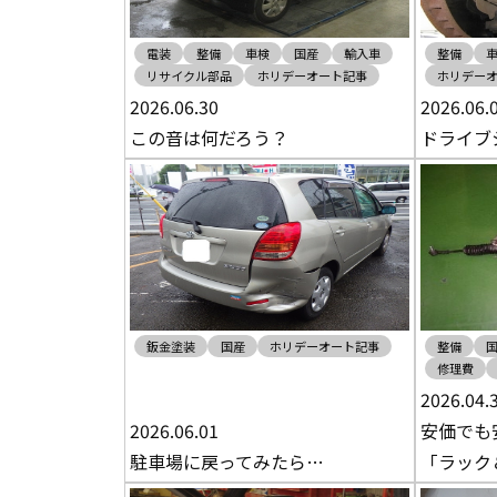
電装
整備
車検
国産
輸入車
整備
リサイクル部品
ホリデーオート記事
ホリデー
2026.06.30
2026.06.
この音は何だろう？
ドライブ
鈑金塗装
国産
ホリデーオート記事
整備
修理費
2026.04.
2026.06.01
安価でも
駐車場に戻ってみたら…
「ラック