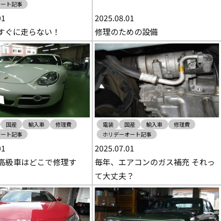
オート記事
01
2025.08.01
すぐに走らない！
修理のための設備
国産
輸入車
修理費
電装
国産
輸入車
修理費
オート記事
ホリデーオート記事
01
2025.07.01
高級車はどこで修理す
毎年、エアコンのガス補充 それっ
て大丈夫？