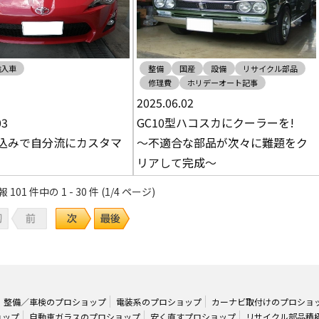
輸入車
整備
国産
設備
リサイクル部品
修理費
ホリデーオート記事
2025.06.02
03
GC10型ハコスカにクーラーを!
込みで自分流にカスタマ
～不適合な部品が次々に難題をク
リアして完成～
01 件中の 1 - 30 件 (1/4 ページ)
整備／車検のプロショップ
電装系のプロショップ
カーナビ取付けのプロショ
ョップ
自動車ガラスのプロショップ
安く直すプロショップ
リサイクル部品積