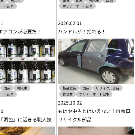
国産
輸入車
整備
国産
輸入車
設備
オート記事
ホリデーオート記事
01
2026.02.01
エアコンが必要だ！
ハンドルが！揺れる！
国産
輸入車
鈑金塗装
国産
リサイクル部品
オート記事
修理費
ホリデーオート記事
2025.10.02
30
もはや中古とはいえない！自動車
「調色」に活きる職人技
リサイクル部品