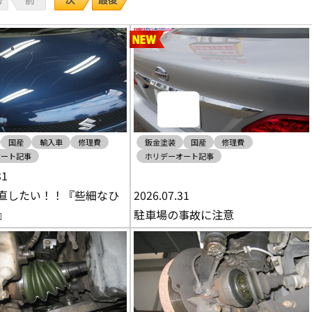
国産
輸入車
修理費
鈑金塗装
国産
修理費
オート記事
ホリデーオート記事
31
直したい！！『些細なひ
2026.07.31
』
駐車場の事故に注意