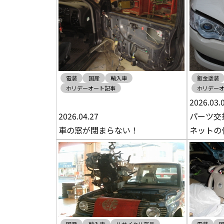
電装
国産
輸入車
鈑金塗装
ホリデーオート記事
ホリデー
2026.03.
2026.04.27
パーツ交
車の窓が閉まらない！
ネットの