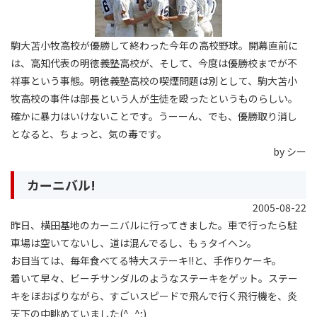
駒大苫小牧高校が優勝して終わった今年の高校野球。開幕直前に
は、高知代表の明徳義塾高校が、そして、今度は優勝校までが不
祥事という事態。明徳義塾高校の喫煙問題は別として、駒大苫小
牧高校の事件は部長という人が生徒を殴ったというものらしい。
確かに暴力はいけないことです。うーーん、でも、優勝取り消し
となると、ちょっと、気の毒です。
by シー
カーニバル!
2005-08-22
昨日、横田基地のカーニバルに行ってきました。車で行ったら駐
車場は空いてないし、道は混んでるし、もぅタイヘン。
お目当ては、毎年食べてる特大ステーキ!!と、手作りケーキ。
着いて早々、ビーチサンダルのようなステーキをゲット。ステー
キをほおばりながら、すごいスピードで飛んで行く飛行機を、炎
天下の中眺めていました(^_^;)