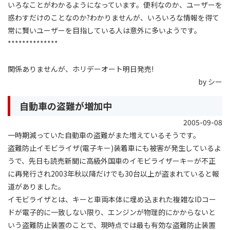
いろなことがわかるようになっています。便利なのか、ユーザーを
惑わすだけのことなのか?わかりませんが、いろいろな情報を得て
常に賢いユーザーを目指している人は意外に多いようです。
**************
関係ありませんが、ホリデーオート明日発売!
by シー
自動車の盗難が増加中
2005-09-08
一時期減っていた自動車の盗難がまた増えているそうです。
盗難防止イモビライザ(電子キー)装着車にも被害が発生しているよ
うで、先日も読売新聞に高級外国車のイモビライザーキーが不正
に再発行され2003年秋以降だけでも30台以上が盗まれていると報
道がありました。
イモビライザとは、キーと車両本体に埋め込まれた複雑なIDコー
ドが電子的に一致しない限り、エンジンが物理的にかからないと
いう盗難防止装置のことで、現時点では最も有効な盗難防止装置