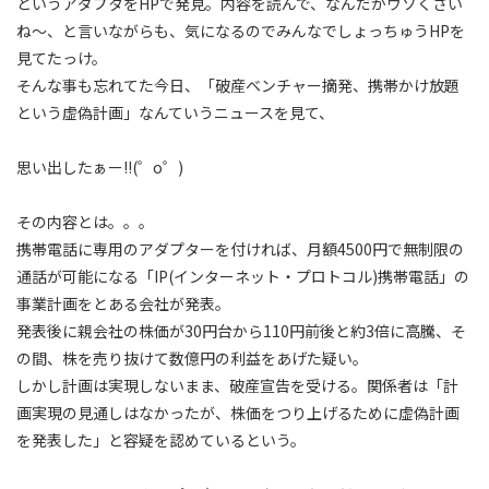
というアダプタをHPで発見。内容を読んで、なんだかウソくさい
ね〜、と言いながらも、気になるのでみんなでしょっちゅうHPを
見てたっけ。
そんな事も忘れてた今日、「破産ベンチャー摘発、携帯かけ放題
という虚偽計画」なんていうニュースを見て、
思い出したぁー!!(゜o゜)
その内容とは。。。
携帯電話に専用のアダプターを付ければ、月額4500円で無制限の
通話が可能になる「IP(インターネット・プロトコル)携帯電話」の
事業計画をとある会社が発表。
発表後に親会社の株価が30円台から110円前後と約3倍に高騰、そ
の間、株を売り抜けて数億円の利益をあげた疑い。
しかし計画は実現しないまま、破産宣告を受ける。関係者は「計
画実現の見通しはなかったが、株価をつり上げるために虚偽計画
を発表した」と容疑を認めているという。