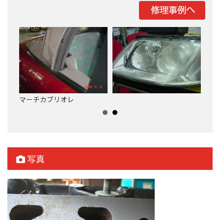
マーチカブリオレ
マー
写真