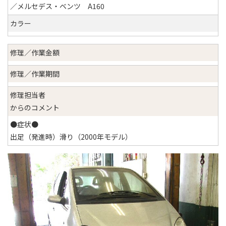
／メルセデス・ベンツ A160
カラー
修理／作業金額
修理／作業期間
修理担当者
からのコメント
●症状●
出足（発進時）滑り（2000年モデル）