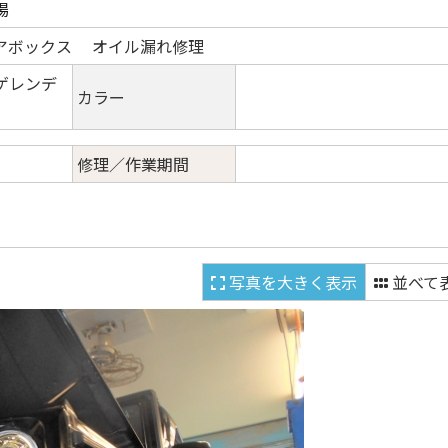
場
アボックス オイル漏れ修理
ゲレンデ
カラー
修理／作業期間
写真を大きく表示
並べて