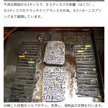
不具合原因のＢ3ディスク、ＢＳディスクの剥離（はくり）。
Ｂ3ディスクのクラッチクリアランス大の為、Ｂ3リターンスプリ
ングまで破損しています。
分解した状態のバルブボディ。洗浄し、消耗品の交換を行います。