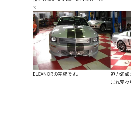
て。
ELEANORの完成です。
迫力満点のA
まれ変わ