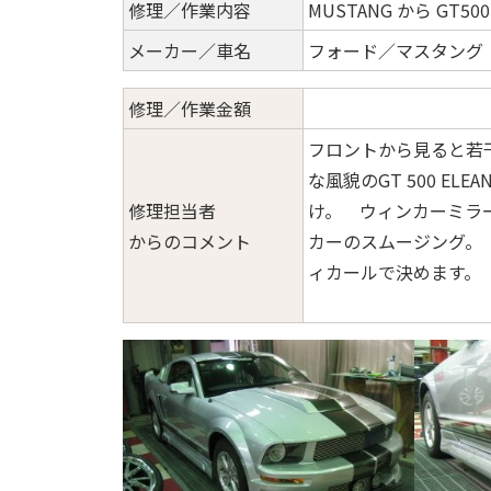
修理／作業内容
MUSTANG から GT500
メーカー／車名
フォード／マスタング
修理／作業金額
フロントから見ると若
な風貌のGT 500 E
修理担当者
け。 ウィンカーミラ
からのコメント
カーのスムージング。
ィカールで決めます。