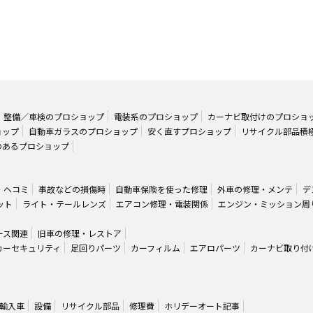
整備／車検のプロショップ
電装系のプロショップ
カーナビ取付けのプロショ
ョップ
自動車ガラスのプロショップ
安く直すプロショップ
リサイクル部品積
のあるプロショップ
・ヘコミ
事故などの損傷時
自動車保険を使った修理
外車の修理・メンテ
デ
ット
ライト・テールレンズ
エアコン修理・電装関係
エンジン・ミッション周
ース関連
旧車の修理・レストア
カーセキュリティ
足回りパーツ
カーフィルム
エアロパーツ
カーナビ取り付
輸入車
設備
リサイクル部品
修理費
ホリデーオート記事