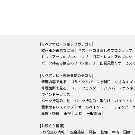
[リペアナビ・ショップカテゴリ]
欧州車が得意な工場
キズ・ヘコミ直しのプロショップ
ドレスアップのプロショップ
旧車・レストアのプロシ
パーツ持込み歓迎のプロショップ
出張見積りサービス
[リペアナビ・修理事例カテゴリ]
修理内容で見る
リサイクルパーツを利用
小さなキズ
修理箇所で見る
ドア・フェンダー
バンパー・ボンネ
ウインドーガラス
パーツ持込み／他
パーツ持込み・取付け
バイク・レ
愛車のドレスアップ
オールペイント・コーティング
車検・整備
車検
点検
一般整備
[お役立ち情報]
お役立ち情報
鈑金塗装
電装
整備
車検
国産