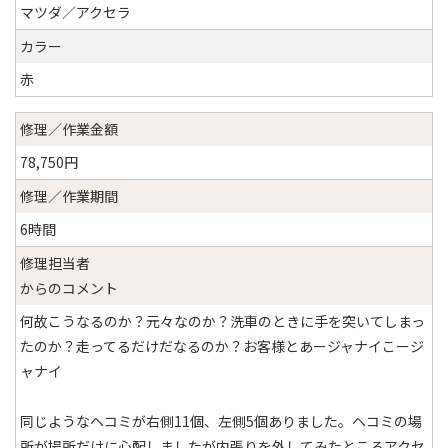
マツダ／アクセラ
カラー
赤
修理／作業金額
78,750円
修理／作業期間
6時間
修理担当者
からのコメント
何故こうなるのか？元々なのか？洗車のときに手を突いてしまっ
たのか？走ってるだけだなるのか？お客様とあージャナイこージ
ャナイ
同じようなヘコミが右側11個、左側5個ありました。ヘコミの場
所が場所だけに心配しましたが内張りを外してみたところアクセ