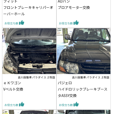
フィット
ADバン
フロントブレーキキャリパーオ
ブロアモーター交換
ーバーホール
お役立ち数
お役立ち数
吉川自動車 パラダイス 上牧店
吉川自動車 パラダイス 上牧店
ｅＫワゴン
パジェロ
Vベルト交換
ハイドロリックブレーキブース
タASSY交換
お役立ち数
お役立ち数