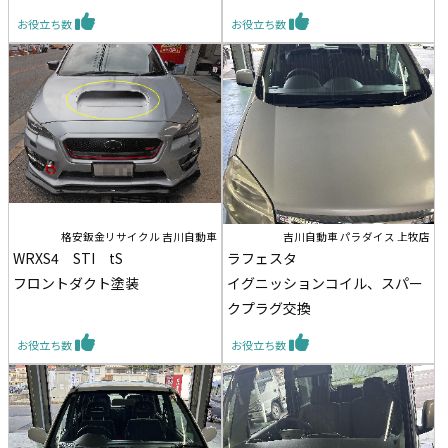
お役立ち数
お役立ち数
格安鈑金リサイクル 吉川自動車
吉川自動車 パラダイス 上牧店
WRXS4 STI tS
ラフェスタ
フロントダクト塗装
イグニッションコイル、スパー
クプラグ交換
お役立ち数
お役立ち数