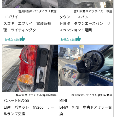
吉川自動車 パラダイス 上牧店
吉川自動車 パラダイス 上牧店
エブリイ
タウンエースバン
スズキ エブリイ 電装系修
トヨタ タウンエースバン サ
理 ライティングター ...
スペンション・足回 ...
お役立ち数
お役立ち数
格安鈑金リサイクル 吉川自動車
格安鈑金リサイクル 吉川自動車
バネットNV200
MINI
日産 バネット NV200 テー
BMW MINI 中古ドアミラー交
ルランプ交換 ...
換