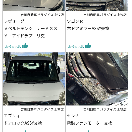
吉川自動車 パラダイス 上牧店
吉川自動車 パラダイス 上牧店
レヴォーグ
ワゴンＲ
ＶベルトテンショナーＡＳＳ
右ドアミラーASSY交換
Ｙ・アイドラプーリ交 ...
お役立ち数
お役立ち数
吉川自動車 パラダイス 上牧店
吉川自動車 パラダイス 上牧店
エブリィ
セレナ
ドアロックASSY交換
電動ファンモーター交換