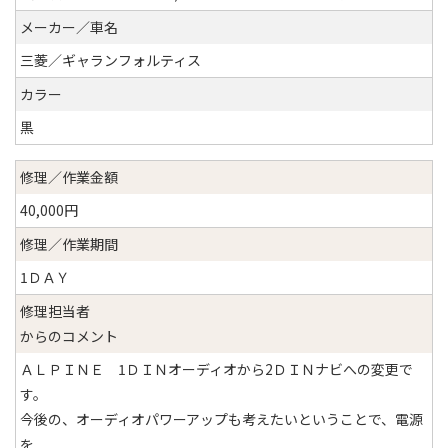
メーカー／車名
三菱／ギャランフォルティス
カラー
黒
修理／作業金額
40,000円
修理／作業期間
1ＤＡＹ
修理担当者
からのコメント
ＡＬＰＩＮＥ 1ＤＩＮオーディオから2ＤＩＮナビへの変更で
す。
今後の、オーディオパワーアップも考えたいということで、電源
を