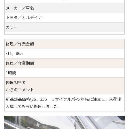
メーカー／車名
トヨタ／カルデイナ
カラー
修理／作業金額
\11，865
修理／作業期間
1時間
修理担当者
からのコメント
新品部品価格\26，355 リサイクルパ-ツを先に注文し、入荷後
入庫してもらい修理しました。