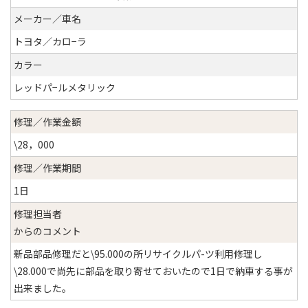
メーカー／車名
トヨタ／カロ−ラ
カラー
レッドパ−ルメタリック
修理／作業金額
\28，000
修理／作業期間
1日
修理担当者
からのコメント
新品部品修理だと\95.000の所リサイクルパ-ツ利用修理し
\28.000で尚先に部品を取り寄せておいたので1日で納車する事が
出来ました。