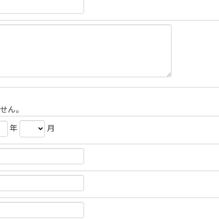
せん。
年
月