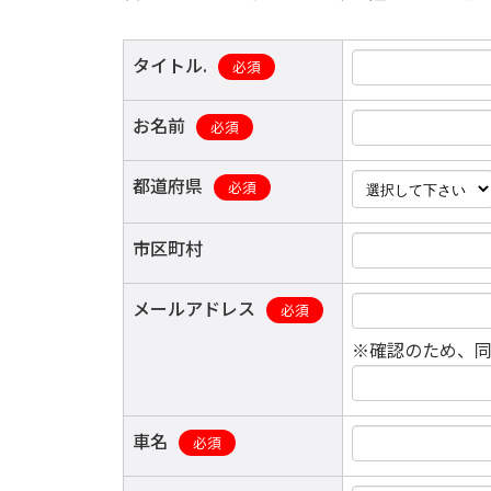
タイトル.
必須
お名前
必須
都道府県
必須
市区町村
メールアドレス
必須
※確認のため、
車名
必須