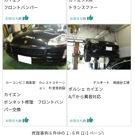
フロントバンパー
トランスファー
お役立ち数
お役立ち数
カーコンビニ倶楽部 カレストステーシ
デルオート 世田谷工場
ョン 杉並宮前店
ポルシェ カイエン
カイエン
A/Tから異音対応
ボンネット修理 フロントバン
パー交換
お役立ち数
お役立ち数
修理事例 6 件中の 1 - 6 件 (1/1 ページ)