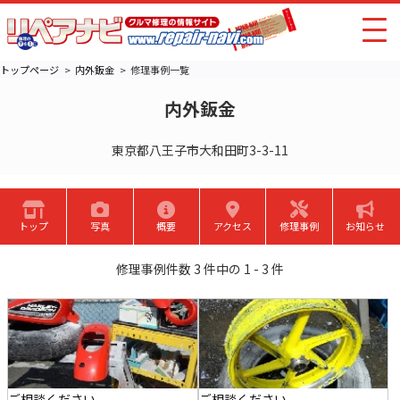
トップページ
内外鈑金
修理事例一覧
内外鈑金
東京都八王子市大和田町3-3-11
トップ
写真
概要
アクセス
修理事例
お知らせ
修理事例件数 3 件中の 1 - 3 件
ご相談ください
ご相談ください